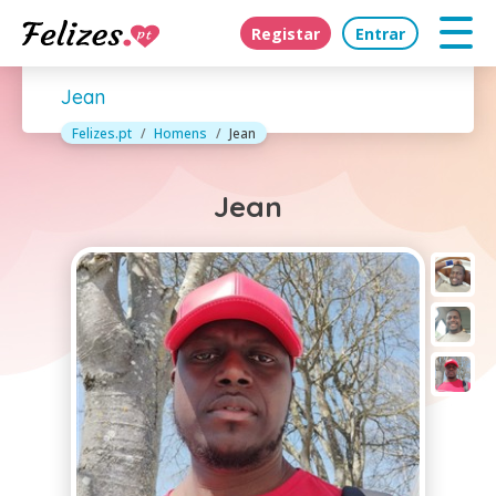
Registar
Entrar
Jean
Felizes.pt
Homens
Jean
Jean