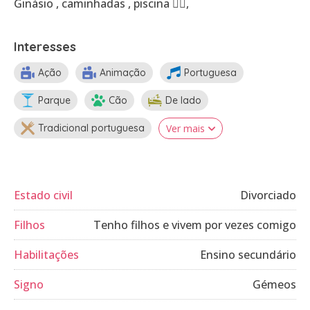
Ginásio , caminhadas , piscina 🏊‍♂️,
Interesses
Ação
Animação
Portuguesa
Parque
Cão
De lado
Tradicional portuguesa
Ver mais
Estado civil
Divorciado
Filhos
Tenho filhos e vivem por vezes comigo
Habilitações
Ensino secundário
Signo
Gémeos