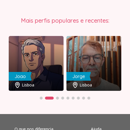
Mais perfis populares e recentes:
Joao
Jorge
Lisboa
Lisboa
O que nos diferencia
Ajuda