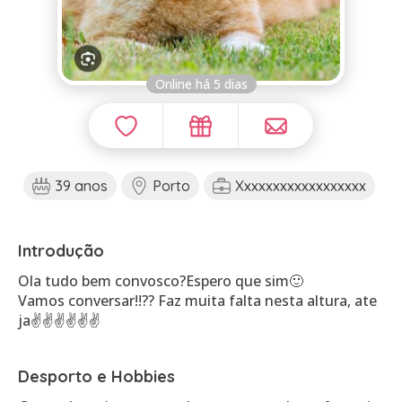
Online há 5 dias
39 anos
Porto
Xxxxxxxxxxxxxxxxxx
Introdução
Ola tudo bem convosco?Espero que sim🙂
Vamos conversar!!?? Faz muita falta nesta altura, ate
ja✌️✌️✌️✌️✌️✌️
Desporto e Hobbies