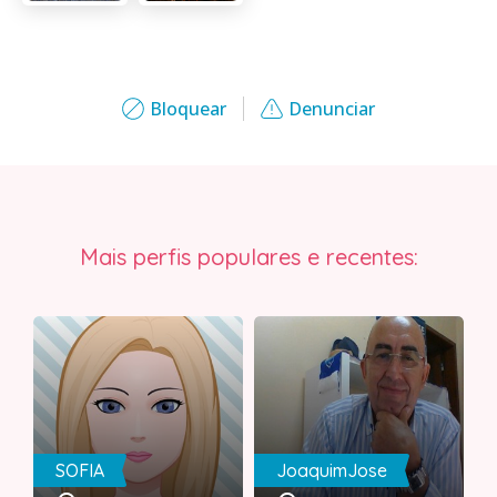
Bloquear
Denunciar
Mais perfis populares e recentes:
SOFIA
JoaquimJose