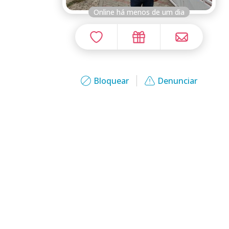
Online há menos de um dia
Bloquear
Denunciar