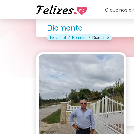
O que nos di
Diamante
Felizes.pt
Homens
Diamante