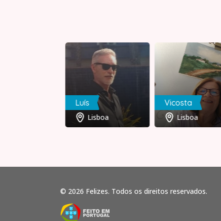
iel
Luís
Vicosta
Viseu
Lisboa
Lisboa
© 2026 Felizes. Todos os direitos reservados.