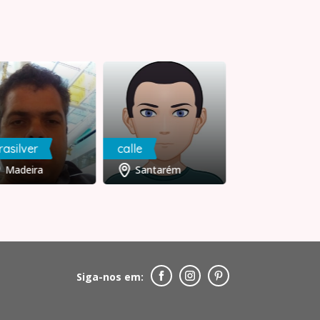
rasilver
calle
Carolina
Madeira
Santarém
Lisboa
Siga-nos em: