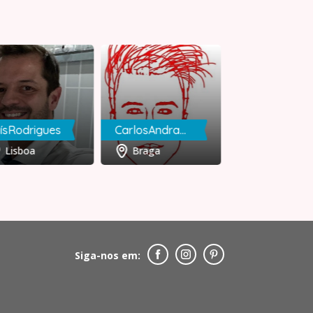
ísRodrigues
CarlosAndrade
Isa
Lisboa
Braga
Lisboa
Siga-nos em: