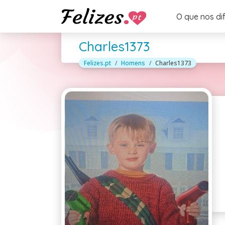
O que nos di
Charles1373
Felizes.pt
Homens
Charles1373