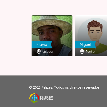
aia38
Flavio
Miguel
Leiria
Lisboa
Porto
© 2026 Felizes. Todos os direitos reservados.