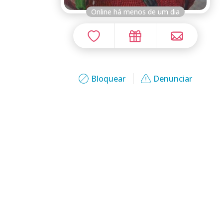
Online há menos de um dia
Bloquear
Denunciar