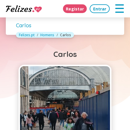
Registar
Entrar
Carlos
Felizes.pt
Homens
Carlos
Carlos