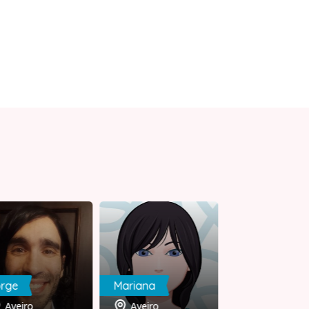
orge
Mariana
An_Jo
Aveiro
Aveiro
Porto