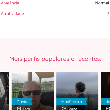
Aparência
Normal
Atratividade
7
Mais perfis populares e recentes:
David
MariPereira
J
Faro
Braga