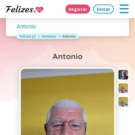
Registar
Entrar
Antonio
Felizes.pt
Homens
Antonio
Antonio