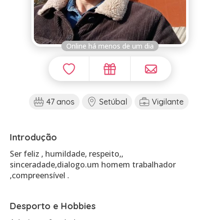
Online há menos de um dia
47 anos
Setúbal
Vigilante
Introdução
Ser feliz , humildade, respeito,,
sinceradade,dialogo.um homem trabalhador
,compreensível .
Desporto e Hobbies