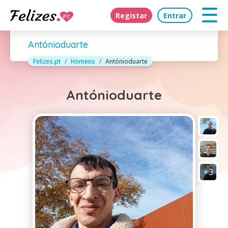
Registar
Entrar
Antónioduarte
Felizes.pt
Homens
Antónioduarte
Antónioduarte
+3