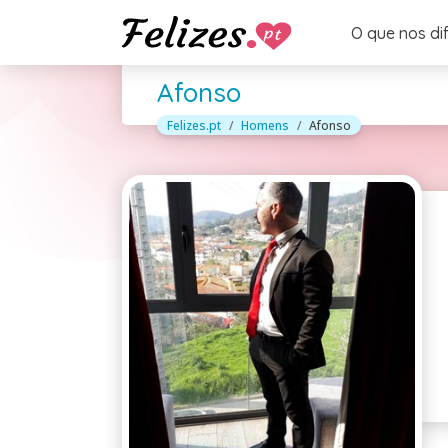
O que nos di
Afonso
Felizes.pt
Homens
Afonso