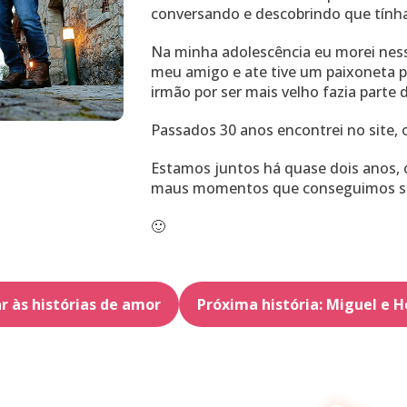
conversando e descobrindo que tín
Na minha adolescência eu morei nessa
meu amigo e ate tive um paixoneta p
irmão por ser mais velho fazia parte
Passados 30 anos encontrei no site, 
Estamos juntos há quase dois anos, 
maus momentos que conseguimos se
🙂
r às histórias de amor
Próxima história: Miguel e 