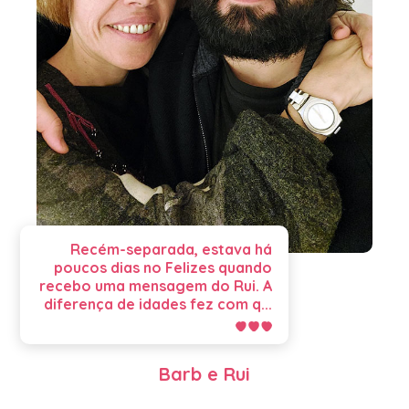
Recém-separada, estava há
poucos dias no Felizes quando
recebo uma mensagem do Rui. A
diferença de idades fez com q...
Barb e Rui