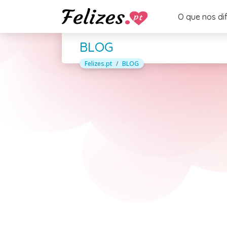
O que nos di
BLOG
Felizes.pt
BLOG