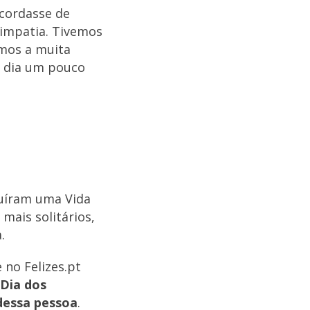
ecordasse de
simpatia. Tivemos
mos a muita
e dia um pouco
ruíram uma Vida
 mais solitários,
.
 no Felizes.pt
 Dia dos
dessa pessoa
.