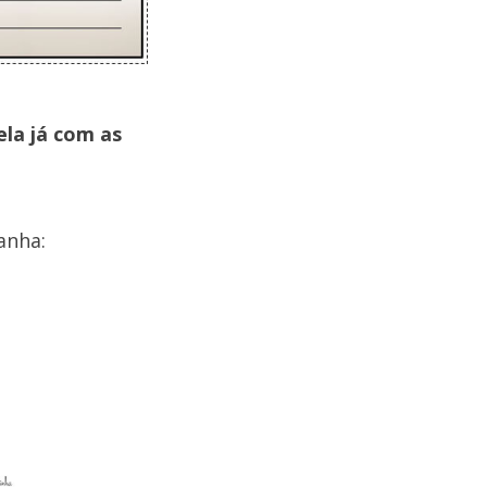
ela já com as
anha: