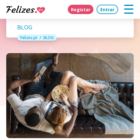
Registar
Entrar
BLOG
Felizes.pt
BLOG