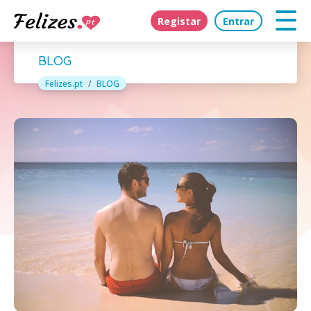
Registar
Entrar
BLOG
Felizes.pt
BLOG