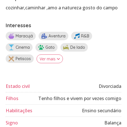
cozinhar,caminhar ,amo a natureza gosto do campo
Interesses
Maracujá
Aventura
R&B
Cinema
Gato
De lado
Petiscos
Ver mais
Estado civil
Divorciada
Filhos
Tenho filhos e vivem por vezes comigo
Habilitações
Ensino secundário
Signo
Balança