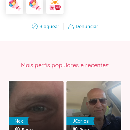
Bloquear
Denunciar
Mais perfis populares e recentes:
Nex
JCarlos
Porto
Porto