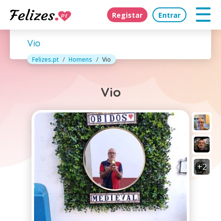
Registar
Entrar
Vio
Felizes.pt
Homens
Vio
Vio
+2