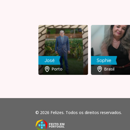
viacely
José
Sophie
Brasil
Porto
Brasil
© 2026 Felizes. Todos os direitos reservados.