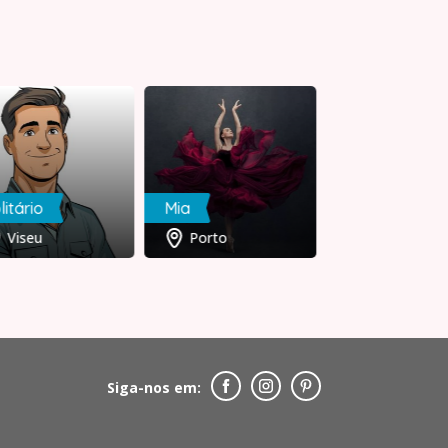
litário
Mia
PedroC
Viseu
Porto
Porto
Siga-nos em: