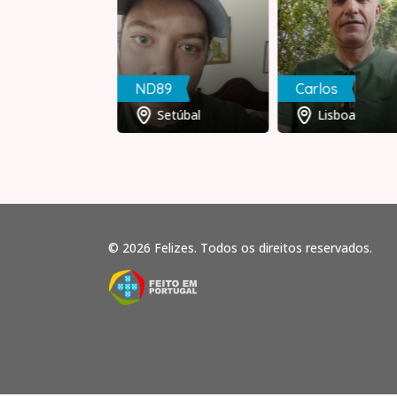
Mariaabençoada
ND89
Carlos
Porto
Setúbal
Lisboa
© 2026 Felizes. Todos os direitos reservados.