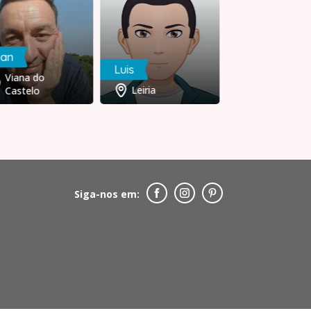
uan
Luis
João
Viana do
Leiria
Porto
Castelo
Siga-nos em: