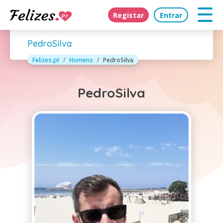
Registar
Entrar
PedroSilva
Felizes.pt
Homens
PedroSilva
PedroSilva