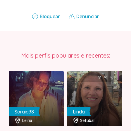
Bloquear
Denunciar
Mais perfis populares e recentes:
Soraia38
Linda
Leiria
Setúbal