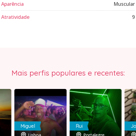
Aparência
Muscular
Atratividade
9
Mais perfis populares e recentes:
Miguel
Rui
J
Lisboa
Portalegre