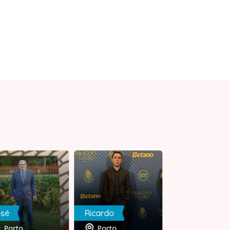
osé
Ricardo
Edubastos
Porto
Porto
Porto