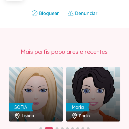
Bloquear
Denunciar
Mais perfis populares e recentes:
SOFIA
Maria
Lisboa
Porto