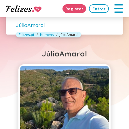
Registar
Entrar
JúlioAmaral
Felizes.pt
Homens
JúlioAmaral
JúlioAmaral