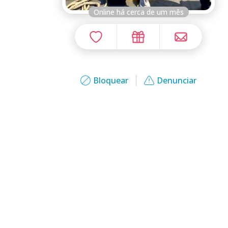
Online há cerca de um mês
Bloquear
Denunciar