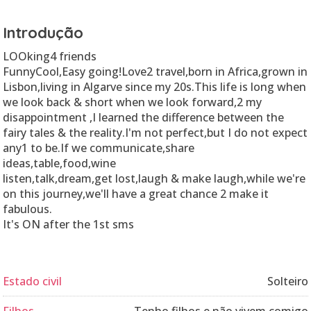
Introdução
LOOking4 friends
FunnyCool,Easy going!Love2 travel,born in Africa,grown in
Lisbon,living in Algarve since my 20s.This life is long when
we look back & short when we look forward,2 my
disappointment ,I learned the difference between the
fairy tales & the reality.I'm not perfect,but I do not expect
any1 to be.If we communicate,share
ideas,table,food,wine
listen,talk,dream,get lost,laugh & make laugh,while we're
on this journey,we'll have a great chance 2 make it
fabulous.
It's ON after the 1st sms
Estado civil
Solteiro