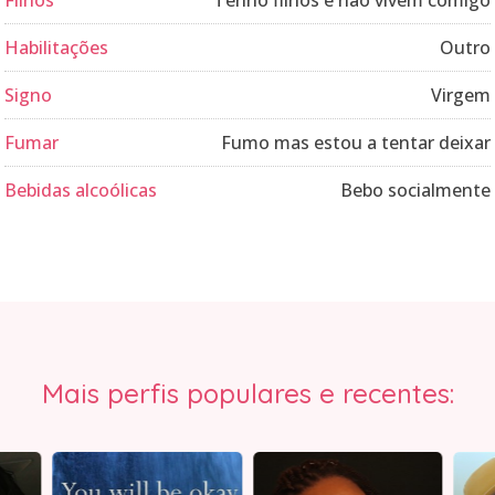
Filhos
Tenho filhos e não vivem comigo
Habilitações
Outro
Signo
Virgem
Fumar
Fumo mas estou a tentar deixar
Bebidas alcoólicas
Bebo socialmente
Mais perfis populares e recentes: