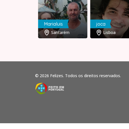
x
Marialuis
joca
Braga
Santarém
Lisboa
© 2026 Felizes. Todos os direitos reservados.