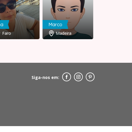
na
Marco
ManuelJunior
Faro
Madeira
Porto
Siga-nos em: