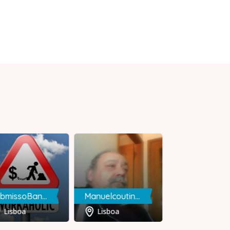
SubmissoBankaRAINHAreal
Manuelcoutinho
Daniel
Lisboa
Lisboa
Viseu