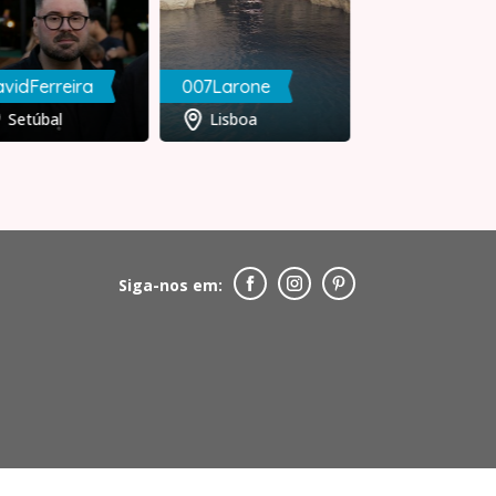
vidFerreira
007Larone
Paulo
Setúbal
Lisboa
Porto
Siga-nos em: