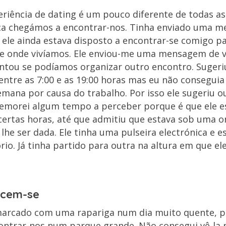
eriência de dating é um pouco diferente de todas as
nca chegámos a encontrar-nos. Tinha enviado uma 
e ele ainda estava disposto a encontrar-se comigo 
de onde vivíamos. Ele enviou-me uma mensagem de v
ntou se podíamos organizar outro encontro. Sugeri
ntre as 7:00 e as 19:00 horas mas eu não consegui
mana por causa do trabalho. Por isso ele sugeriu ou
emorei algum tempo a perceber porque é que ele es
certas horas, até que admitiu que estava sob uma o
lhe ser dada. Ele tinha uma pulseira electrónica e e
rio. Já tinha partido para outra na altura em que ele
recem-se
arcado com uma rapariga num dia muito quente, p
trar-nos num parque grande. Não consegui vê-la n