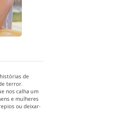
istórias de
e terror.
ue nos calha um
mens e mulheres
epios ou deixar-