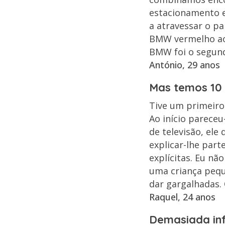
estacionamento e 
a atravessar o p
BMW vermelho ao p
BMW foi o segund
António, 29 anos
Mas temos 10
Tive um primeiro
Ao início parece
de televisão, ele
explicar-lhe par
explícitas. Eu não
uma criança pequen
dar gargalhadas.
Raquel, 24 anos
Demasiada in