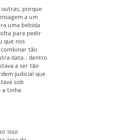
 outras, porque
mensagem a um
para uma bebida
olta para pedir
u que nos
a combinar tão
tra data... dentro
tava a ser tão
rdem judicial que
stava sob
 a tinha
or isso
a área de