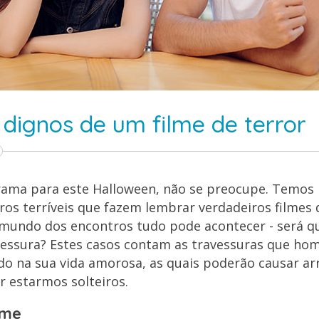
 dignos de um filme de terror
ama para este Halloween, não se preocupe. Temos h
os terríveis que fazem lembrar verdadeiros filmes d
undo dos encontros tudo pode acontecer - será q
essura? Estes casos contam as travessuras que ho
o na sua vida amorosa, as quais poderão causar arr
r estarmos solteiros.
ime