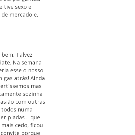
 tive sexo e
r de mercado e,
 bem. Talvez
date. Na semana
eria esse o nosso
igas atrás! Ainda
vertíssemos mas
etamente sozinha
casião com outras
os todos numa
zer piadas… que
mais cedo, ficou
 convite porque