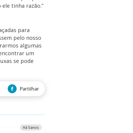
ele tinha razão.”
raçadas para
ssem pelo nosso
trarmos algumas
 encontrar um
ruxas se pode
Partilhar
Há 5anos