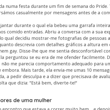
da numa festa durante um fim de semana do Pride.
rsámos casualmente por mensagens antes de a con
ntar durante o qual ela bebeu uma garrafa inteira
mos comido entradas. Abriu a conversa com a sua e
 do qual decidiu mostrar-me fotografias de pessoas 
uanto descrevia com detalhes gráficos a altura em 
m gay. Disse-lhe que me sentia desconfortável co
Ela perguntou se eu era de me ofender facilmente. D
não me parecia comportamento adequado para um
e embora. Mais tarde, ela envia-me umas 10 mensag
, a pedir desculpa e a dizer que precisava de avalia
ta que dizia: "Está bem, diverte-te!"
lores de uma mulher
o encontro que estava a correr muito bem… e depoi