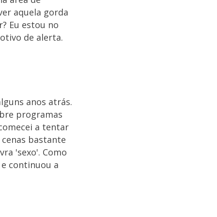
 ver aquela gorda
r? Eu estou no
tivo de alerta.
lguns anos atrás.
obre programas
 comecei a tentar
 cenas bastante
avra 'sexo'. Como
, e continuou a