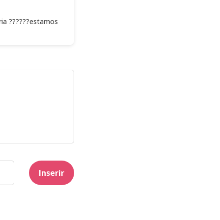
eria ??????estamos
Inserir