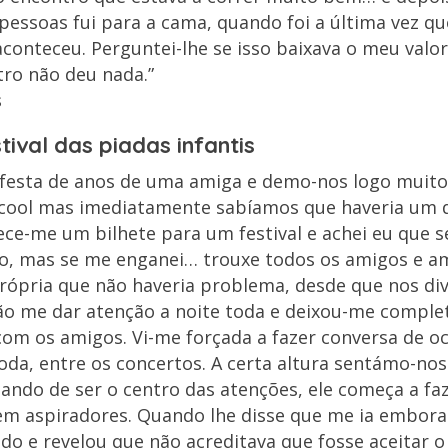
essoas fui para a cama, quando foi a última vez que
conteceu. Perguntei-lhe se isso baixava o meu valo
tro não deu nada.”
s
tival das piadas infantis
festa de anos de uma amiga e demo-nos logo muito
álcool mas imediatamente sabíamos que haveria um 
ece-me um bilhete para um festival e achei eu que s
o, mas se me enganei… trouxe todos os amigos e am
rópria que não haveria problema, desde que nos di
ão me dar atenção a noite toda e deixou-me compl
com os amigos. Vi-me forçada a fazer conversa de o
toda, entre os concertos. A certa altura sentámo-n
tando de ser o centro das atenções, ele começa a fa
em aspiradores. Quando lhe disse que me ia embora 
do e revelou que não acreditava que fosse aceitar o