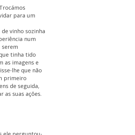
 Trocámos
vidar para um
 de vinho sozinha
xperiência num
a serem
que tinha tido
m as imagens e
isse-lhe que não
 primeiro
ens de seguida,
r as suas ações.
s ele perguntou-