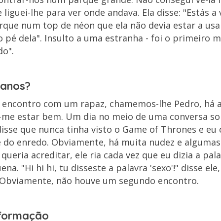
liguei-lhe para ver onde andava. Ela disse: "Estás a
arque num top de néon que ela não devia estar a usa
é dela". Insulto a uma estranha - foi o primeiro mo
o".
 anos?
 encontro com um rapaz, chamemos-lhe Pedro, há a
u-me estar bem. Um dia no meio de uma conversa s
 disse que nunca tinha visto o Game of Thrones e eu
te do enredo. Obviamente, há muita nudez e algumas
 queria acreditar, ele ria cada vez que eu dizia a pal
a. "Hi hi hi, tu disseste a palavra 'sexo'!" disse ele
 Obviamente, não houve um segundo encontro.
formação