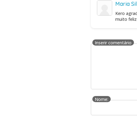
Maria Si
Kero agrad
muito feli
Inserir comentário
Nome: