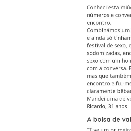
Conheci esta miú
números e conve
encontro.
Combinámos um ja
e ainda só tínha
festival de sexo,
sodomizadas, enq
sexo com um home
com a conversa. 
mas que também 
encontro e fui-m
claramente bêbada
Mandei uma de vol
Ricardo, 31 anos
A bolsa de va
“Tive um primeir