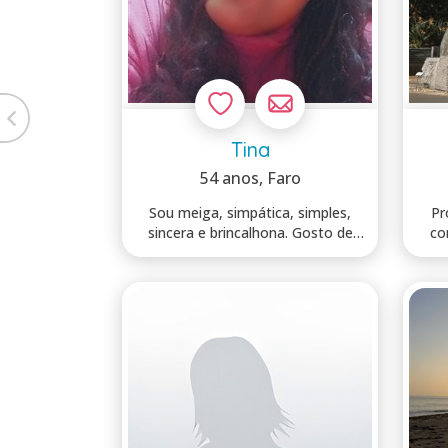
Tina
54 anos
, Faro
Sou meiga, simpática, simples,
Pr
sincera e brincalhona. Gosto de
co
ser eu...