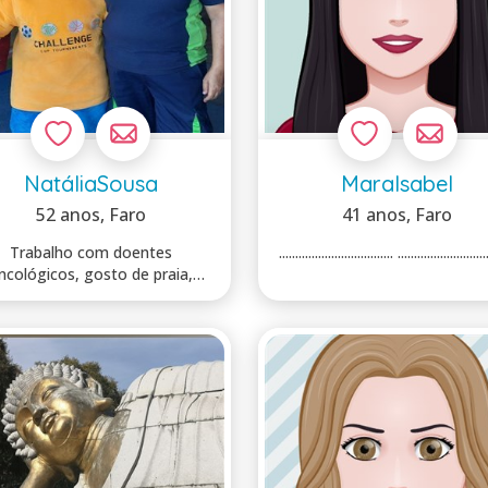
NatáliaSousa
MaraIsabel
52 anos
, Faro
41 anos
, Faro
Trabalho com doentes
................................... ...........................
ncológicos, gosto de praia,
campo,teatro, cinema...