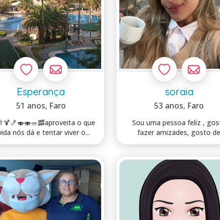
Esperança
soraia
51 anos
, Faro
53 anos
, Faro
🥂🍹🍤🍣🍣🥗🥓aproveita o que
Sou uma pessoa feliz , gosto
a vida nós dá e tentar viver o...
fazer amizades, gosto de
conversar , pa...