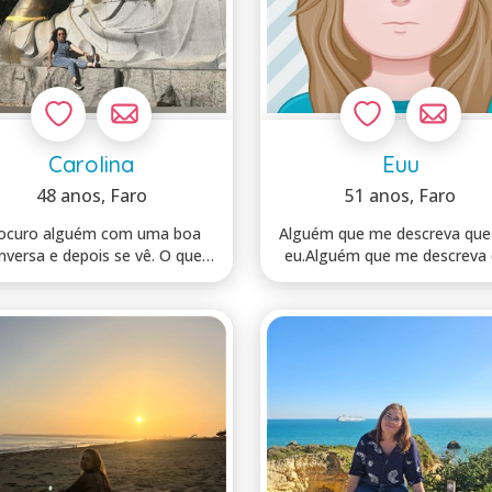
Carolina
Euu
48 anos
, Faro
51 anos
, Faro
ocuro alguém com uma boa
Alguém que me descreva que
nversa e depois se vê. O que
eu.Alguém que me descreva
não procuro ...
não eu. A...