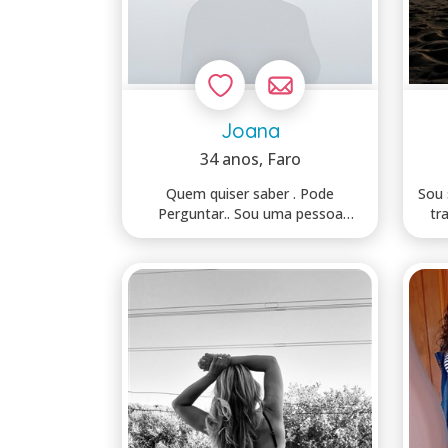
Joana
34 anos
, Faro
Quem quiser saber . Pode
Sou 
Perguntar.. Sou uma pessoa
tr
simples… e faland...