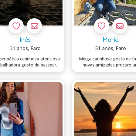
Inês
Maria
31 anos
, Faro
51 anos
, Faro
simpática carinhosa atenciosa
Meiga carinhosa gosta de f
abalhadora gosto de passear
novas amizades procuro 
gosto ...
companheiro p...