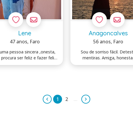
Lene
Anagoncalves
47 anos
, Faro
56 anos
, Faro
 uma pessoa sincera ,onesta,
Sou de sorriso fácil. Detes
 procura ser feliz e fazer feliz
mentiras. Amiga, honesta
que...
verdadeira. Nã...
1
2
…