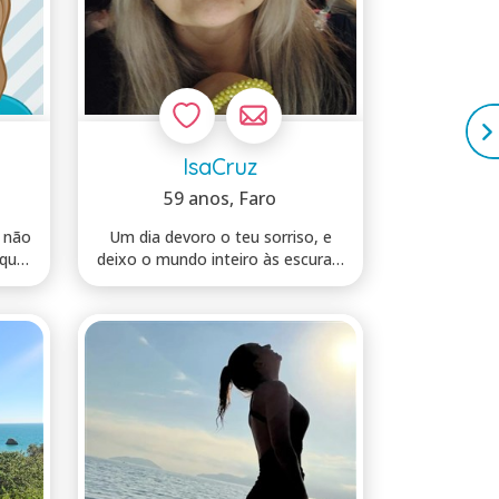
IsaCruz
59 anos
, Faro
 não
Um dia devoro o teu sorriso, e
 que
deixo o mundo inteiro às escuras!
Divid...