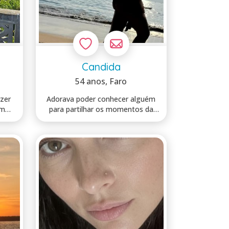
Candida
54 anos
, Faro
azer
Adorava poder conhecer alguém
um
para partilhar os momentos da
vida que s...