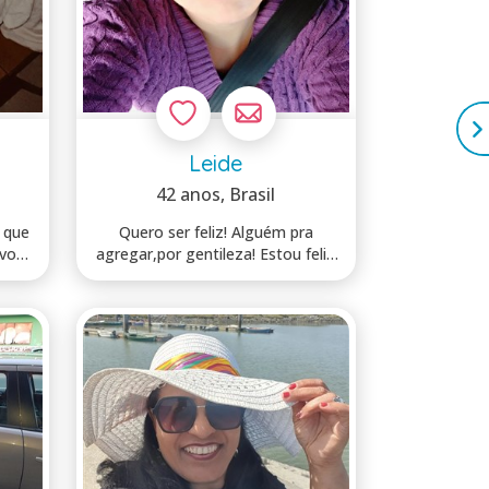
Leide
42 anos
, Brasil
 que
Quero ser feliz! Alguém pra
ovos
agregar,por gentileza! Estou feliz
solteir...