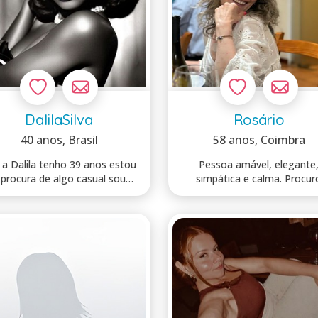
DalilaSilva
Rosário
40 anos
, Brasil
58 anos
, Coimbra
 a Dalila tenho 39 anos estou
Pessoa amável, elegante
 procura de algo casual sou
simpática e calma. Procur
feminina...
homem para relaci...