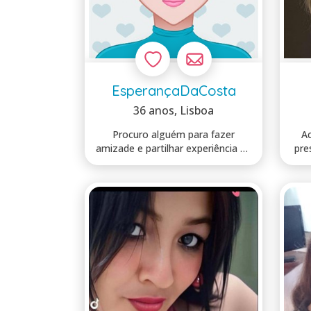
EsperançaDaCosta
36 anos
, Lisboa
Procuro alguém para fazer
Ac
amizade e partilhar experiência de
pre
vida . So...