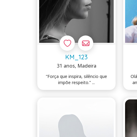
KM_123
31 anos
, Madeira
“Força que inspira, silêncio que
Ol
impõe respeito.” ...
amor e c