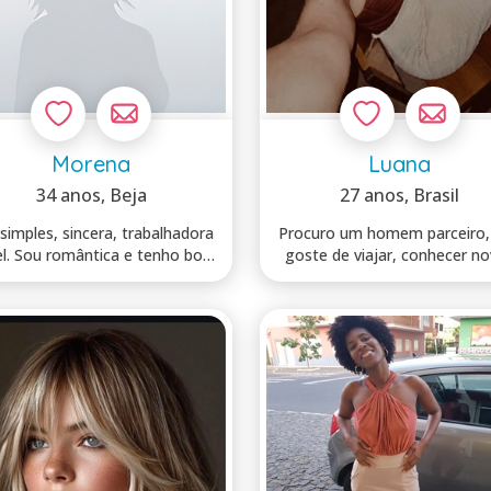
Morena
Luana
34 anos
, Beja
27 anos
, Brasil
simples, sincera, trabalhadora
Procuro um homem parceiro,
iel. Sou romântica e tenho boa
goste de viajar, conhecer n
a...
lugares...