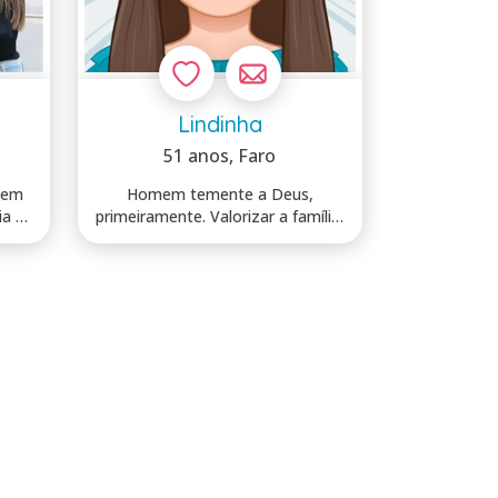
Lindinha
51 anos
, Faro
bem
Homem temente a Deus,
ia de
primeiramente. Valorizar a família.
Amigo, com...