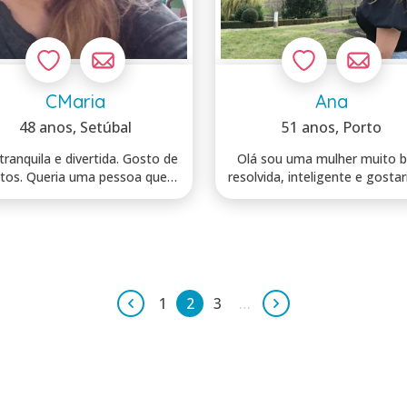
CMaria
Ana
48 anos
, Setúbal
51 anos
, Porto
anquila e divertida. Gosto de
Olá sou uma mulher muito 
tos. Queria uma pessoa que
resolvida, inteligente e gostar
gos...
conh...
1
2
3
…