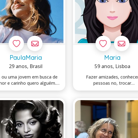
PaulaMaria
Maria
29 anos
, Brasil
59 anos
, Lisboa
á ou uma jovem em busca de
Fazer amizades, conhece
arinho quero alguém.
pessoas no, trocar
Para somar ...
gargalhadas,descobrir hist.