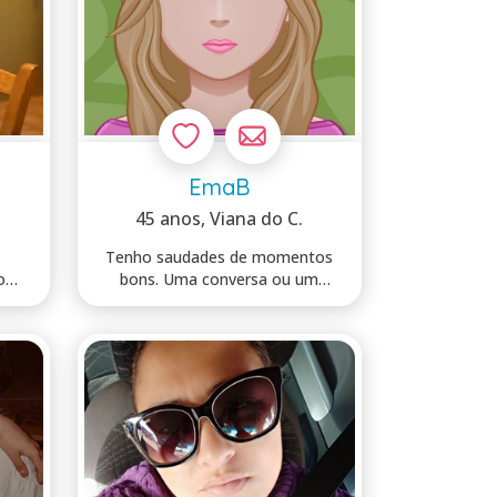
EmaB
45 anos
, Viana do C.
,
Tenho saudades de momentos
o
bons. Uma conversa ou um
encontro. Com um ...