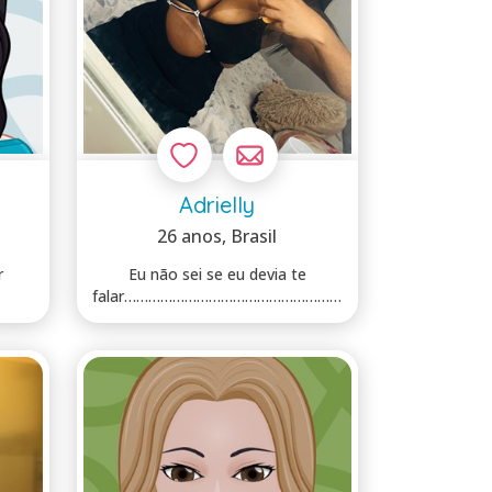
Adrielly
26 anos
, Brasil
r
Eu não sei se eu devia te
falar………………………………………………
..
……………………………………………………
…...