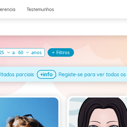
ferencia
Testemunhos
25
a
60
anos
Filtros
ltados parciais
+info
. Registe-se para ver todos os 