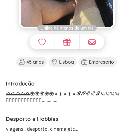
Online há menos de um dia
45 anos
Lisboa
Empresário
Introdução
🌅🌅🌅🌅🌅🌍🌍🌍🌍🌍☀️☀️☀️☀️☀️🌈🌈🌈🌈🌈🪐🪐🪐🪐
🏄🏻‍♂️🏄🏻‍♂️🏄🏻‍♂️🏄🏻‍♂️..............
Desporto e Hobbies
viagens , desporto, cinema etc...