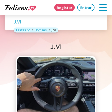
Registar
Entrar
J.Vl
Felizes.pt
Homens
J.Vl
J.Vl